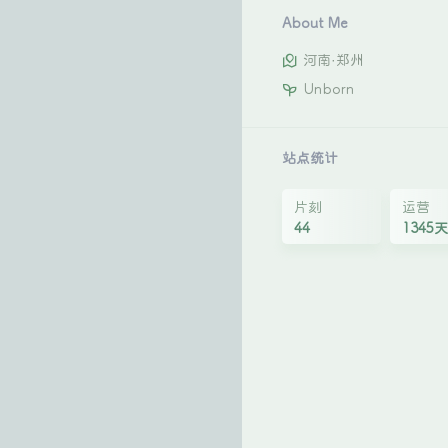
About Me
河南·郑州
Unborn
站点统计
片刻
运营
44
1345天