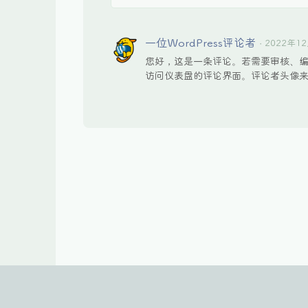
一位WordPress评论者
· 2022年1
您好，这是一条评论。若需要审核、
访问仪表盘的评论界面。评论者头像
風の詩
押尾コータロー
00:00
/
00:30